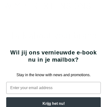
o
WIMPEREXTENSIONS
l
l
Talk about your brand
e
c
Share information about your brand with your
Wil jij ons vernieuwde e-book
customers. Describe a product, make announcements,
t
nu in je mailbox?
or welcome customers to your store.
i
Stay in the know with news and promotions.
Button label
e
Email
:
Krijg het nu!