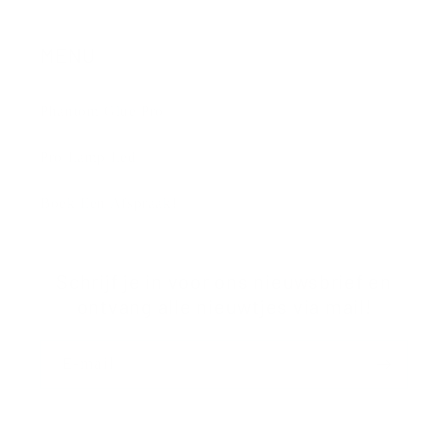
MENU
Phantom Glue Pro
Pro Lamp Led
Boek Een Afspraak!
Schrijf je in voor ons nieuwsbrief en
ontvang alle nieuwtjes via mail!
E‑mail